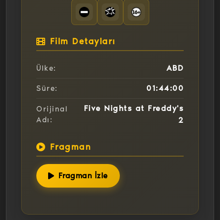
Film Detayları
ABD
Ülke:
01:44:00
Süre:
Five Nights at Freddy's
Orijinal
Adı:
2
Fragman
Fragman İzle