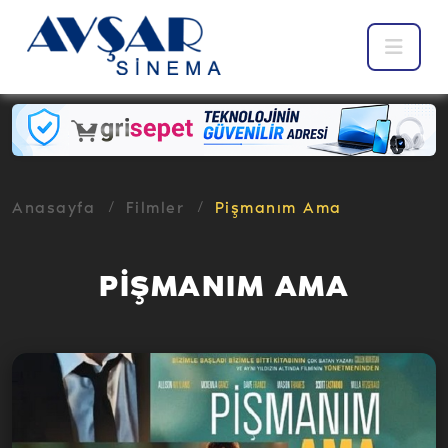
Anasayfa
Filmler
Pişmanım Ama
PİŞMANIM AMA