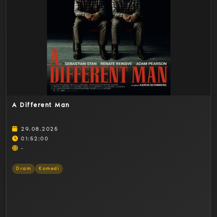
Detaylar
A Different Man
29.08.2025
01:52:00
-
Dram
Komedi