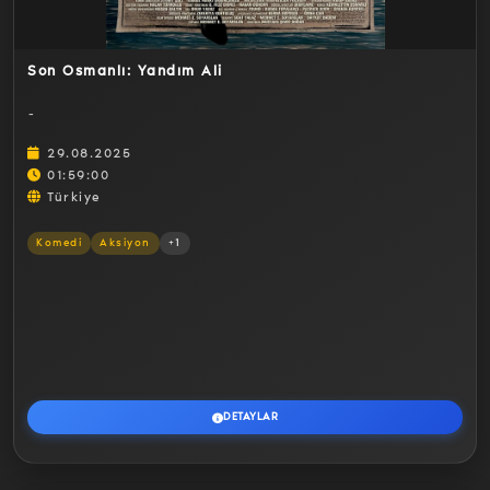
Son Osmanlı: Yandım Ali
-
29.08.2025
01:59:00
Türkiye
Komedi
Aksiyon
+1
DETAYLAR