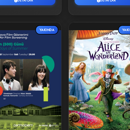
DETAYLAR
DETAYLAR
YAKINDA
YAK
Detaylar
Detaylar