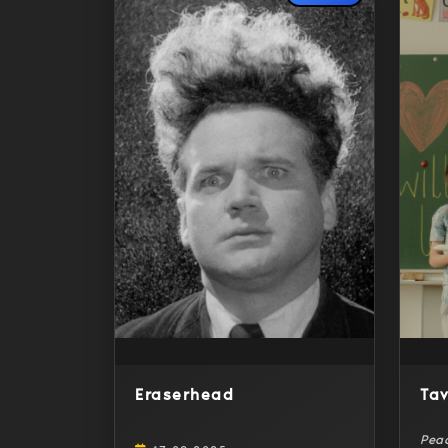
Detaylar
Eraserhead
Ta
Pea