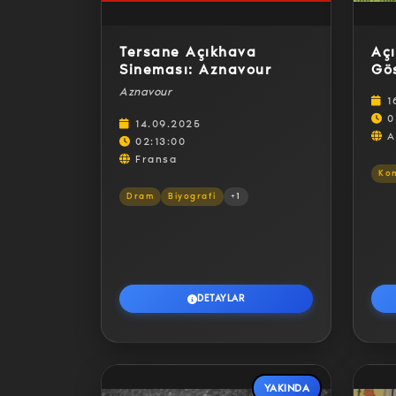
Tersane Açıkhava
Açı
Sineması: Aznavour
Gös
Gü
Aznavour
1
0
14.09.2025
A
02:13:00
Fransa
Ko
Dram
Biyografi
+1
DETAYLAR
YAKINDA