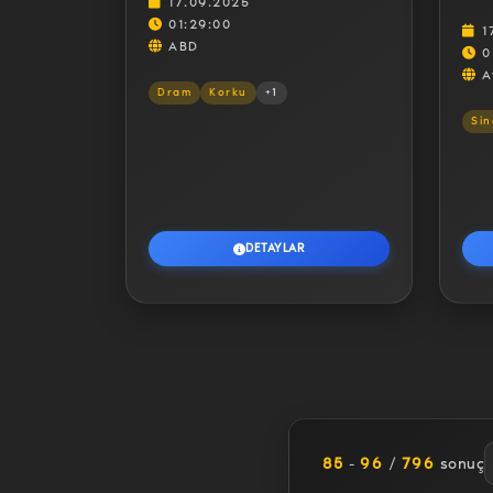
17.09.2025
01:29:00
1
ABD
0
A
Dram
Korku
+1
Sin
DETAYLAR
85
-
96
/
796
sonuç