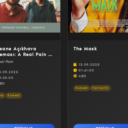
rsane Açıkhava
The Mask
eması: A Real Pain /
rçek Acı
al Pain
13.09.2025
01:41:00
3.09.2025
ABD
1:30:00
BD
Komedi
Fantastik
am
Komedi