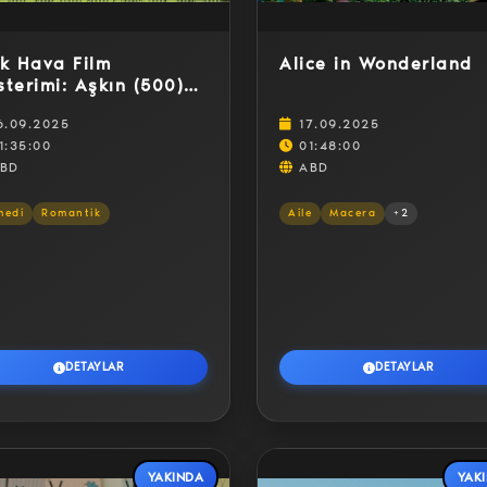
k Hava Film
Alice in Wonderland
terimi: Aşkın (500)
nü
6.09.2025
17.09.2025
1:35:00
01:48:00
BD
ABD
medi
Romantik
Aile
Macera
+2
DETAYLAR
DETAYLAR
YAKINDA
YAK