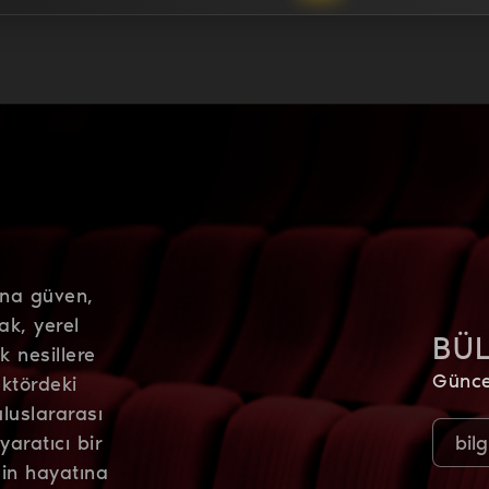
ana güven,
ak, yerel
BÜ
k nesillere
Günce
ktördeki
luslararası
aratıcı bir
zin hayatına