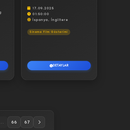
17.09.2025
g
01:50:00
İspanya, İngiltere
Sinema Film Gösterimi
DETAYLAR
...
66
67