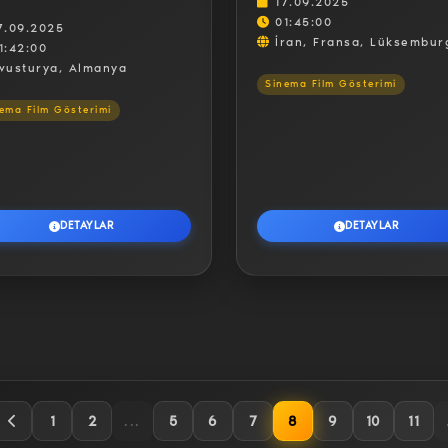
17.09.2025
01:45:00
7.09.2025
İran, Fransa, Lüksembur
1:42:00
vusturya, Almanya
Sinema Film Gösterimi
ema Film Gösterimi
DETAYLAR
DETAYLAR
1
2
...
5
6
7
8
9
10
11