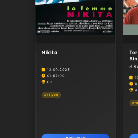
Nikita
Te
Sin
Ge
A Re
12.09.2025
01:57:00
1
FR
0
A
Aksiyon
Dr