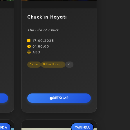
Chuck'ın Hayatı
The Life of Chuck
17.09.2025
01:50:00
ABD
Dram
Bilim Kurgu
+1
DETAYLAR
INDA
YAKINDA