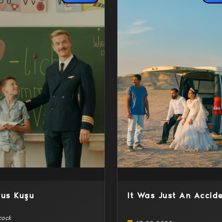
Detaylar
Detaylar
vus Kuşu
It Was Just An Accid
cock